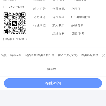
18624932633
站内广告
公司文化
小程序
公司动态
合作渠道
O2O同城配送
行业动态
加入我们
多级分销
品牌物料
拼团/砍价
扫码添加企业微信
链接：
得有全景
码尚直播 医美直播平台
房产中介小程序
医美私域直播
安
徽兼职
在线咨询
Copyright (c) 2018-2028 河南有态度信息科技有限公司 All Rights Resreved.