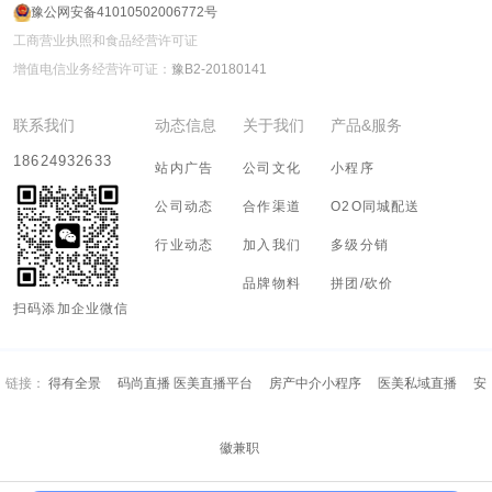
豫公网安备41010502006772号
工商营业执照和食品经营许可证
增值电信业务经营许可证：
豫B2-20180141
联系我们
动态信息
关于我们
产品&服务
18624932633
站内广告
公司文化
小程序
公司动态
合作渠道
O2O同城配送
行业动态
加入我们
多级分销
品牌物料
拼团/砍价
扫码添加企业微信
链接：
得有全景
码尚直播 医美直播平台
房产中介小程序
医美私域直播
安
徽兼职