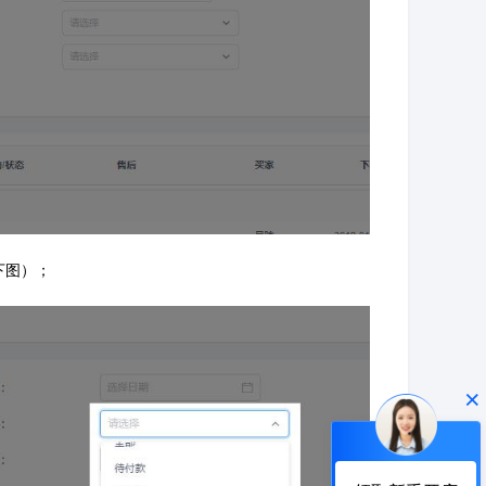
下图）；
×