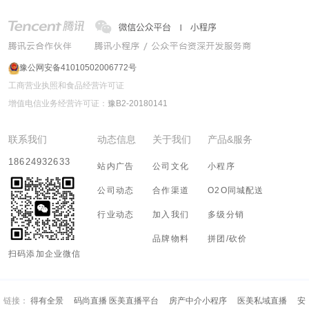
豫公网安备41010502006772号
工商营业执照和食品经营许可证
增值电信业务经营许可证：
豫B2-20180141
联系我们
动态信息
关于我们
产品&服务
18624932633
站内广告
公司文化
小程序
公司动态
合作渠道
O2O同城配送
行业动态
加入我们
多级分销
品牌物料
拼团/砍价
扫码添加企业微信
链接：
得有全景
码尚直播 医美直播平台
房产中介小程序
医美私域直播
安