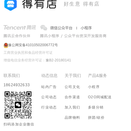
好生意 得有店
豫公网安备41010502006772号
工商营业执照和食品经营许可证
增值电信业务经营许可证：
豫B2-20180141
联系我们
动态信息
关于我们
产品&服务
18624932633
站内广告
公司文化
小程序
公司动态
合作渠道
O2O同城配送
行业动态
加入我们
多级分销
品牌物料
拼团/砍价
扫码添加企业微信