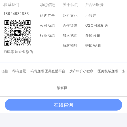
联系我们
动态信息
关于我们
产品&服务
18624932633
站内广告
公司文化
小程序
公司动态
合作渠道
O2O同城配送
行业动态
加入我们
多级分销
品牌物料
拼团/砍价
扫码添加企业微信
链接：
得有全景
码尚直播 医美直播平台
房产中介小程序
医美私域直播
安
徽兼职
在线咨询
Copyright (c) 2018-2028 河南有态度信息科技有限公司 All Rights Resreved.