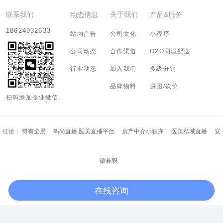
联系我们
动态信息
关于我们
产品&服务
18624932633
站内广告
公司文化
小程序
公司动态
合作渠道
O2O同城配送
行业动态
加入我们
多级分销
品牌物料
拼团/砍价
扫码添加企业微信
链接：
得有全景
码尚直播 医美直播平台
房产中介小程序
医美私域直播
安
徽兼职
在线咨询
Copyright (c) 2018-2028 河南有态度信息科技有限公司 All Rights Resreved.