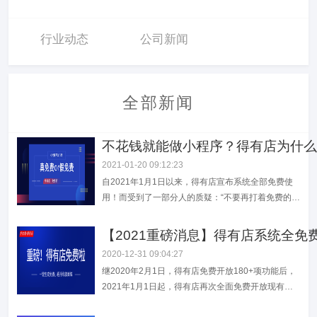
行业动态
公司新闻
全部新闻
不花钱就能做小程序？得有店为什么
2021-01-20 09:12:23
自2021年1月1日以来，得有店宣布系统全部免费使
用！而受到了一部分人的质疑：“不要再打着免费的幌
子了”“免费的系统没法用，套路”“免费的才是最贵
的”“真免费了，利润从何而来”针对一系列的质疑声，
【2021重磅消息】得有店系统全
在这里，得有店来“科普”一下：》“真免费”or“假免
2020-12-31 09:04:27
费”软件系统的收费与否是和SaaS服务商的商业定价
继2020年2月1日，得有店免费开放180+项功能后，
模式有关，常见的有这几...
2021年1月1日起，得有店再次全面免费开放现有
200+项功能。得有店，秉承「要让中小微企业和个体