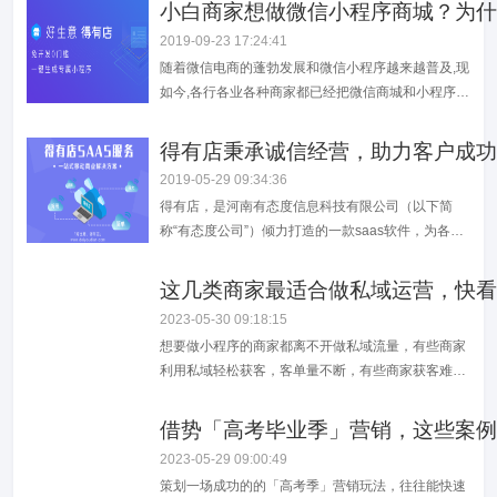
商户‘用得起用得上’的原则、要让所有经营者都能普
小白商家想做微信小程序商城？为什
遍使用互联网工具创造价值的愿景」，帮助传统企业
2019-09-23 17:24:41
以最低成本进行信息化、数字化、网络化转型。得有
随着微信电商的蓬勃发展和微信小程序越来越普及,现
店认为：随着硬件和网络成本的...
如今,各行各业各种商家都已经把微信商城和小程序的
经营作为线上线下融合发展的重点。一些很早就进行
电商和线上服务转型的大中型企业,大部分都拥有一支
得有店秉承诚信经营，助力客户成功
专业的技术或者运营团队,可以自主开发适合公司业务
2019-05-29 09:34:36
需求的商城和小程序。但对于中小微企业和个体商户,
得有店，是河南有态度信息科技有限公司（以下简
目前还没有条件自己开发,一般都会选...
称“有态度公司”）倾力打造的一款saas软件，为各行
业商家提供完整的移动电商解决方案，满足企业官
网、电商、零售、商务、生活、服务定制等不同的业
这几类商家最适合做私域运营，快看
务需求。
2023-05-30 09:18:15
想要做小程序的商家都离不开做私域流量，有些商家
利用私域轻松获客，客单量不断，有些商家获客难度
大、费用高，私域运营究竟有哪些好处？哪些商家适
合做私域流量运营？一、私域流量有哪些好处？私域
借势「高考毕业季」营销，这些案例
流量相较于公域流量，面向的客户更精准，更容易开
2023-05-29 09:00:49
展精准营销，店铺的销量自然更高，能够有效提高粉
策划一场成功的的「高考季」营销玩法，往往能快速
丝客户的黏性。当商家建立了自己的私域流量平台...