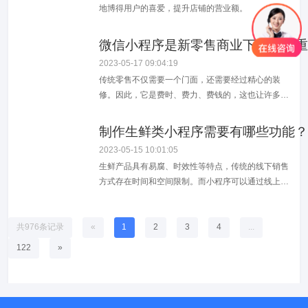
地博得用户的喜爱，提升店铺的营业额。
微信小程序是新零售商业下的一个重
2023-05-17 09:04:19
传统零售不仅需要一个门面，还需要经过精心的装
修。因此，它是费时、费力、费钱的，这也让许多人
望而却步。与之相比，小程序电商带来的新零售不仅
可以省却一大笔资金，还能大大缩短运营准备时间。
制作生鲜类小程序需要有哪些功能？
更关键的一点是，它对商户的资质并没有太多要求，
2023-05-15 10:01:05
只要有一部手机，有好的想法，人人都可以通过小程
生鲜产品具有易腐、时效性等特点，传统的线下销售
序做新零售。微信小程序电商是新零售商业下的一
方式存在时间和空间限制。而小程序可以通过线上平
种...
台提供全天候的服务，方便用户随时随地购买生鲜产
品，提高用户的购物体验。通过小程序，生鲜超市可
以展示自己的品牌形象、产品特色等信息，吸引更多
共976条记录
«
1
2
3
4
...
消费者关注和购买。同时，小程序还可以通过多种营
122
»
销手段如优惠券、积分兑换等来促进消费者的购买...