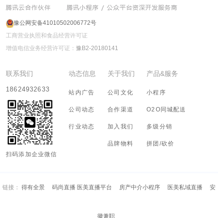
豫公网安备41010502006772号
工商营业执照和食品经营许可证
增值电信业务经营许可证：
豫B2-20180141
联系我们
动态信息
关于我们
产品&服务
18624932633
站内广告
公司文化
小程序
公司动态
合作渠道
O2O同城配送
行业动态
加入我们
多级分销
品牌物料
拼团/砍价
扫码添加企业微信
链接：
得有全景
码尚直播 医美直播平台
房产中介小程序
医美私域直播
安
徽兼职