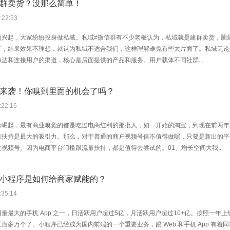
群卖货？没那么简单！
:22:53
的兴起，大家纷纷投身做私域。私域≠微信群有不少老板认为，私域就是建群卖货，脑
，结果效果不理想，就认为私域不适合我们，这样理解难免有些太片面了。私域无论是以
达和连接用户的渠道，核心是后面提供的产品和服务。用户载体不同社群...
来袭！你嗅到里面的机会了吗？
:22:16
台崛起，最有商业嗅觉的都是吃过电商红利的那批人，如一开始的淘宝，到现在前两年
量扶持是最大的吸引力。那么，对于普通的商户视频号值不值得做呢，只要是新出的平
视频号。因为电商平台门槛跟流量扶持，都是值得去尝试的。01、增长空间大我...
小程序是如何给商家赋能的？
:35:14
量最大的手机 App 之一，日活跃用户超过5亿，月活跃用户超过10+亿。按照一年
百多万个了。小程序已经成为国内前端的一个重要业务，跟 Web 和手机 App 有