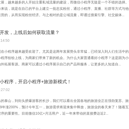
发展，越来越多的人开始注重私域流量的建设，而微信小程序无疑是一个不错的选择。
单来说，就是在自己的平台上建立一批忠实粉丝，通过小程序、直播、社群等方式与他
营的，从而实现粉丝经济。与之相对的是公域流量，即通过搜索引擎、社交媒体...
开发，上线后如何获取流量？
:14:50
现在小程序越来越受欢迎了。尤其是这两年发展势头非常猛，已经深入到人们生活中的
小程序纷纷上线，为商家们带来了新的机会。为什么大家普通看好小程序？这是因为小
外拓展客源。商家可以通过小程序展示自己的产品和服务，让更多的人知道自...
小程序，开启小程序+旅游新模式！
:27:02
络的泰山，到街头挤爆游客的长沙，我们可以看出全国各地的旅游业正在强劲复苏。旅
19年涨200%，预计今年五一，旅游需求将迎来集中释放，旅游业的春天来了！随着
序的重要性。目前微信10亿+月活用户，近一年来带动的直接费达近2...