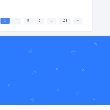
3
4
5
6
...
113
»