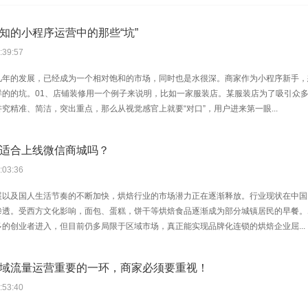
知的小程序运营中的那些“坑”
:39:57
几年的发展，已经成为一个相对饱和的市场，同时也是水很深。商家作为小程序新手，
样的的坑。01、店铺装修用一个例子来说明，比如一家服装店。某服装店为了吸引众
究精准、简洁，突出重点，那么从视觉感官上就要“对口”，用户进来第一眼...
适合上线微信商城吗？
:03:36
展以及国人生活节奏的不断加快，烘焙行业的市场潜力正在逐渐释放。行业现状在中国
渗透。受西方文化影响，面包、蛋糕，饼干等烘焙食品逐渐成为部分城镇居民的早餐。
的创业者进入，但目前仍多局限于区域市场，真正能实现品牌化连锁的烘焙企业屈...
域流量运营重要的一环，商家必须要重视！
:53:40