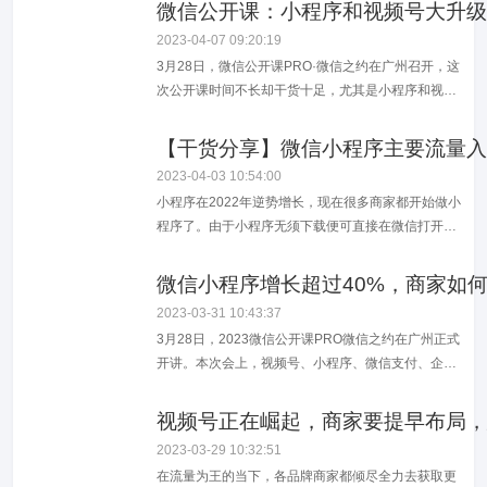
常见的骗局，教老板们三招，防止被坑！第一种小程
微信公开课：小程序和视频号大升级
序开发。一般是报价过高或过低。有的销售人员为了
2023-04-07 09:20:19
成交业务，以价格极低的费用成交，然后在合作中在
3月28日，微信公开课PRO·微信之约在广州召开，这
以各种需求满足不了来打包收取其它费用，这样整...
次公开课时间不长却干货十足，尤其是小程序和视频
号有了很大的升级和改变。
【干货分享】微信小程序主要流量入
2023-04-03 10:54:00
小程序在2022年逆势增长，现在很多商家都开始做小
程序了。由于小程序无须下载便可直接在微信打开，
更轻量化，操作也更简单的特性。大部分商家都会选
择布局线上小程序商城。你知道小程序有哪些主要的
微信小程序增长超过40%，商家如
流量入口吗？01、线下扫码小程序最基础的获取方
2023-03-31 10:43:37
式，是二维码。大家可以打开扫一扫，通过微信扫描
3月28日，2023微信公开课PRO微信之约在广州正式
线下二维码的方式进入小程序。02、微信搜...
开讲。本次会上，视频号、小程序、微信支付、企业
微信及搜一搜等生态产品悉数“到场”。微信小程序负
责人曾鸣介绍，过去一年，小程序月均使用天数增长
视频号正在崛起，商家要提早布局，
了24%，使用时长同比增长2倍。去年小程序的交易
2023-03-29 10:32:51
生态更加活跃，交易规模达数万亿元，同比增长超过
在流量为王的当下，各品牌商家都倾尽全力去获取更
40%，单用户年交易金额同比增长...