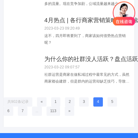
多的流量。现在竞争加剧，公域流量越来越少，商家
们逐渐意识到私域才是自有资产！提到私域，必然绕
不开视频号，视频号作为后起之秀，自上线以来，也
4月热点 | 各行商家营销策略看这篇
一直都是微信重点布局的产品，是商家获取私域流量
2023-03-23 09:20:49
不可缺少的重要一环。目前视频号处于野蛮生长的红
这不，四月即将要到了，商家该如何借势热点营销
利期，直播带货领域目前没有头部账号，竞争压力...
呢？
为什么你的社群没人活跃？盘点活跃
2023-03-22 09:07:57
社群运营是商家在做私域过程中最常见的方式，虽然
商家都会建群，但是群内的运营却缺乏技巧，导致社
群活跃度低，今天给大家分享十个活跃社群的玩法，
建议先收藏以后慢慢用。1.邀请有礼在建新群初期，
可以通过邀请裂变的方式，拉新用户入群，达到快速
共902条记录
«
1
2
3
4
5
起量的目的。例如设置门槛，邀请x位好友入群可以
6
7
...
113
»
领取福利，群满×人发群红包或者下...