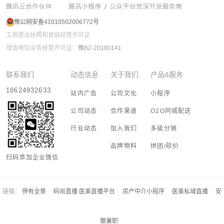
豫公网安备41010502006772号
工商营业执照和食品经营许可证
增值电信业务经营许可证：
豫B2-20180141
联系我们
动态信息
关于我们
产品&服务
18624932633
站内广告
公司文化
小程序
公司动态
合作渠道
O2O同城配送
行业动态
加入我们
多级分销
品牌物料
拼团/砍价
扫码添加企业微信
链接：
得有全景
码尚直播 医美直播平台
房产中介小程序
医美私域直播
安
徽兼职