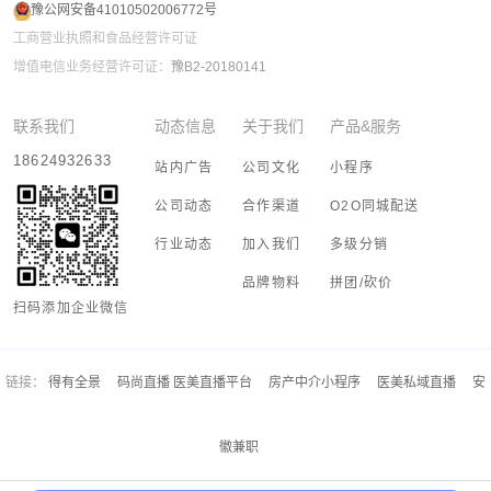
豫公网安备41010502006772号
工商营业执照和食品经营许可证
增值电信业务经营许可证：
豫B2-20180141
联系我们
动态信息
关于我们
产品&服务
18624932633
站内广告
公司文化
小程序
公司动态
合作渠道
O2O同城配送
行业动态
加入我们
多级分销
品牌物料
拼团/砍价
扫码添加企业微信
链接：
得有全景
码尚直播 医美直播平台
房产中介小程序
医美私域直播
安
徽兼职