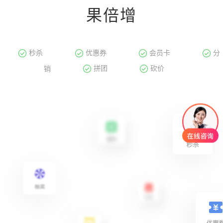
果倍增
秒杀
优惠券
会员卡
分
拼团
砍价
销