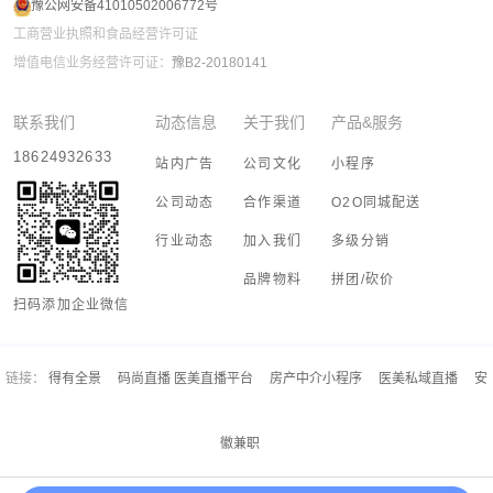
豫公网安备41010502006772号
工商营业执照和食品经营许可证
增值电信业务经营许可证：
豫B2-20180141
联系我们
动态信息
关于我们
产品&服务
18624932633
站内广告
公司文化
小程序
公司动态
合作渠道
O2O同城配送
行业动态
加入我们
多级分销
品牌物料
拼团/砍价
扫码添加企业微信
链接：
得有全景
码尚直播 医美直播平台
房产中介小程序
医美私域直播
安
徽兼职