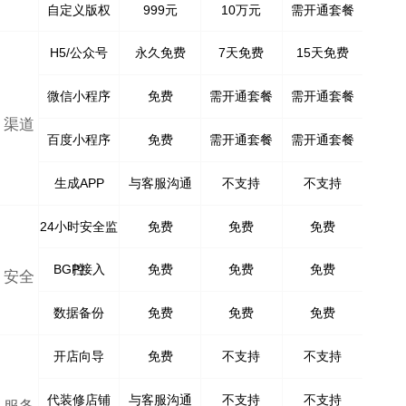
自定义版权
999元
10万元
需开通套餐
H5/公众号
永久免费
7天免费
15天免费
微信小程序
免费
需开通套餐
需开通套餐
渠道
百度小程序
免费
需开通套餐
需开通套餐
生成APP
与客服沟通
不支持
不支持
24小时安全监
免费
免费
免费
控
BGP接入
免费
免费
免费
安全
数据备份
免费
免费
免费
开店向导
免费
不支持
不支持
代装修店铺
与客服沟通
不支持
不支持