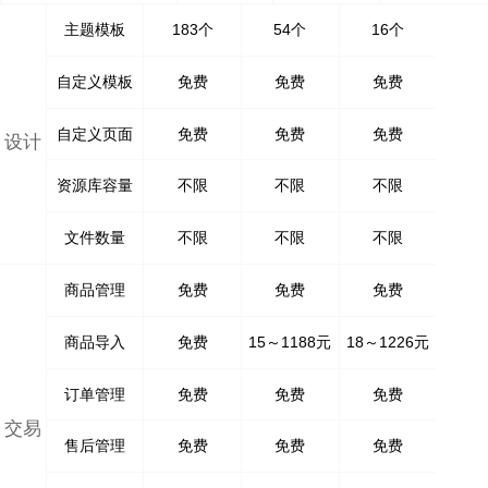
主题模板
183个
54个
16个
自定义模板
免费
免费
免费
自定义页面
免费
免费
免费
设计
资源库容量
不限
不限
不限
文件数量
不限
不限
不限
商品管理
免费
免费
免费
商品导入
免费
15～1188元
18～1226元
订单管理
免费
免费
免费
交易
售后管理
免费
免费
免费