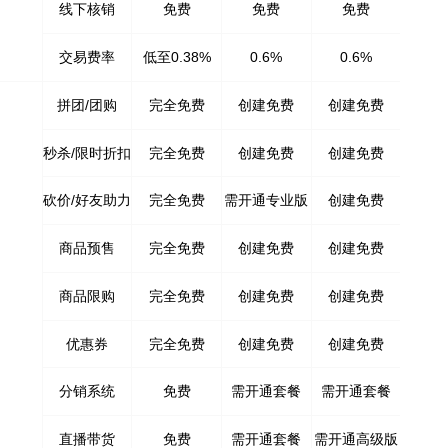
线下核销
免费
免费
免费
交易费率
低至0.38%
0.6%
0.6%
拼团/团购
完全免费
创建免费
创建免费
秒杀/限时折扣
完全免费
创建免费
创建免费
砍价/好友助力
完全免费
需开通专业版
创建免费
商品预售
完全免费
创建免费
创建免费
商品限购
完全免费
创建免费
创建免费
优惠券
完全免费
创建免费
创建免费
分销系统
免费
需开通套餐
需开通套餐
直播带货
免费
需开通套餐
需开通高级版