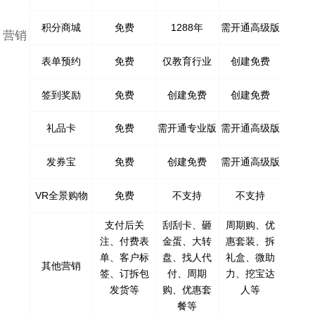
积分商城
免费
1288年
需开通高级版
营销
表单预约
免费
仅教育行业
创建免费
签到奖励
免费
创建免费
创建免费
礼品卡
免费
需开通专业版
需开通高级版
发券宝
免费
创建免费
需开通高级版
VR全景购物
免费
不支持
不支持
支付后关
刮刮卡、砸
周期购、优
注、付费表
金蛋、大转
惠套装、拆
单、客户标
盘、找人代
礼盒、微助
其他营销
签、订拆包
付、周期
力、挖宝达
发货等
购、优惠套
人等
餐等