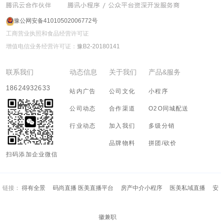
豫公网安备41010502006772号
工商营业执照和食品经营许可证
增值电信业务经营许可证：
豫B2-20180141
联系我们
动态信息
关于我们
产品&服务
18624932633
站内广告
公司文化
小程序
公司动态
合作渠道
O2O同城配送
行业动态
加入我们
多级分销
品牌物料
拼团/砍价
扫码添加企业微信
链接：
得有全景
码尚直播 医美直播平台
房产中介小程序
医美私域直播
安
徽兼职