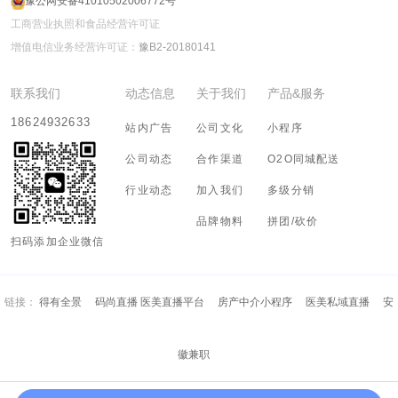
豫公网安备41010502006772号
工商营业执照和食品经营许可证
增值电信业务经营许可证：
豫B2-20180141
联系我们
动态信息
关于我们
产品&服务
18624932633
站内广告
公司文化
小程序
公司动态
合作渠道
O2O同城配送
行业动态
加入我们
多级分销
品牌物料
拼团/砍价
扫码添加企业微信
链接：
得有全景
码尚直播 医美直播平台
房产中介小程序
医美私域直播
安
徽兼职