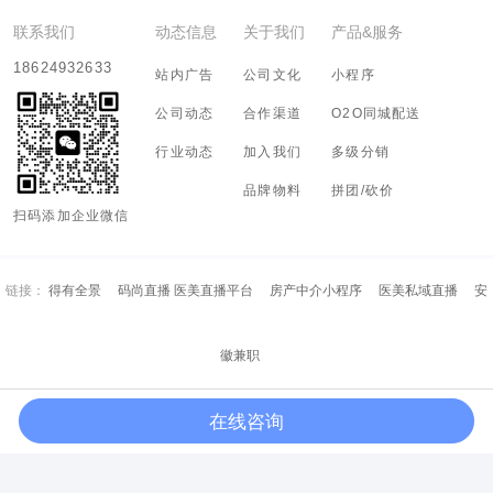
联系我们
动态信息
关于我们
产品&服务
18624932633
站内广告
公司文化
小程序
公司动态
合作渠道
O2O同城配送
行业动态
加入我们
多级分销
品牌物料
拼团/砍价
扫码添加企业微信
链接：
得有全景
码尚直播 医美直播平台
房产中介小程序
医美私域直播
安
徽兼职
在线咨询
Copyright (c) 2018-2028 河南有态度信息科技有限公司 All Rights Resreved.