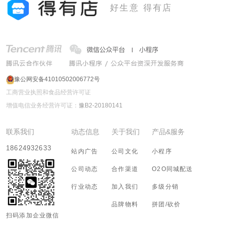
好生意 得有店
豫公网安备41010502006772号
工商营业执照和食品经营许可证
增值电信业务经营许可证：
豫B2-20180141
联系我们
动态信息
关于我们
产品&服务
18624932633
站内广告
公司文化
小程序
公司动态
合作渠道
O2O同城配送
行业动态
加入我们
多级分销
品牌物料
拼团/砍价
扫码添加企业微信