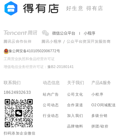
好生意 得有店
豫公网安备41010502006772号
工商营业执照和食品经营许可证
增值电信业务经营许可证：
豫B2-20180141
联系我们
动态信息
关于我们
产品&服务
18624932633
站内广告
公司文化
小程序
公司动态
合作渠道
O2O同城配送
行业动态
加入我们
多级分销
品牌物料
拼团/砍价
扫码添加企业微信