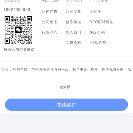
18624932633
站内广告
公司文化
小程序
公司动态
合作渠道
O2O同城配送
行业动态
加入我们
多级分销
品牌物料
拼团/砍价
扫码添加企业微信
链接：
得有全景
码尚直播 医美直播平台
房产中介小程序
医美私域直播
安
徽兼职
在线咨询
Copyright (c) 2018-2028 河南有态度信息科技有限公司 All Rights Resreved.