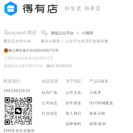
好生意 得有店
豫公网安备41010502006772号
工商营业执照和食品经营许可证
增值电信业务经营许可证：
豫B2-20180141
联系我们
动态信息
关于我们
产品&服务
18624932633
站内广告
公司文化
小程序
公司动态
合作渠道
O2O同城配送
行业动态
加入我们
多级分销
品牌物料
拼团/砍价
扫码添加企业微信