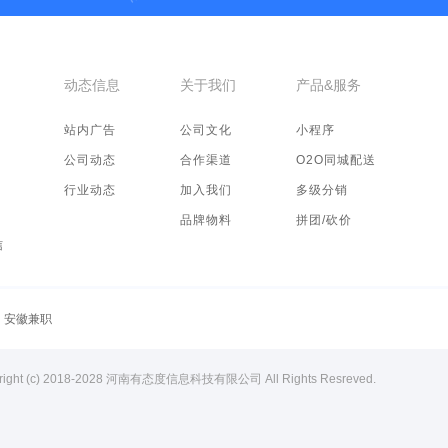
动态信息
关于我们
产品&服务
站内广告
公司文化
小程序
公司动态
合作渠道
O2O同城配送
行业动态
加入我们
多级分销
品牌物料
拼团/砍价
信
安徽兼职
right (c) 2018-2028 河南有态度信息科技有限公司 All Rights Resreved.